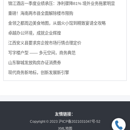
锦江酒店一季度业绩承压：净利骤降81% 境外业务拖累明显
重磅！海南两市县全面解除楼市限购
金领之都周边美食地图，从烟火小馆到精致宴请全攻略
卓越办公环境，成就企业辉煌
江西安义县要求房企按市场行情合理定价
写字楼户型 —— 多元空间，商务典范
山东聊城发放购房办证消费券
现代商务新地标，创新发展新引擎
友情链接：
Copyright © 2023
沪ICP备2021031047号-52
XML地图