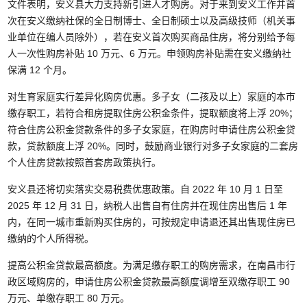
文件表明，安义县大力支持新引进人才购房。对于来到安义工作并首
次在安义缴纳社保的全日制博士、全日制硕士以及高级技师（机关事
业单位在编人员除外），若在安义首次购买商品住房，将分别给予每
人一次性购房补贴 10 万元、6 万元。申领购房补贴需在安义缴纳社
保满 12 个月。
对生育家庭实行差异化购房优惠。多子女（二孩及以上）家庭的本市
缴存职工，若符合租房提取住房公积金条件，提取额度将上浮 20%；
符合住房公积金贷款条件的多子女家庭，在购房时申请住房公积金贷
款，贷款额度上浮 20%。同时，鼓励商业银行对多子女家庭的二套房
个人住房贷款按照首套房政策执行。
安义县还将切实落实交易税费优惠政策。自 2022 年 10 月 1 日至
2025 年 12 月 31 日，纳税人出售自有住房并在现住房出售后 1 年
内，在同一城市重新购买住房的，可按规定申请退还其出售现住房已
缴纳的个人所得税。
提高公积金贷款最高额度。为满足缴存职工的购房需求，在南昌市行
政区域购房的，申请住房公积金贷款最高额度调增至双缴存职工 90
万元、单缴存职工 80 万元。