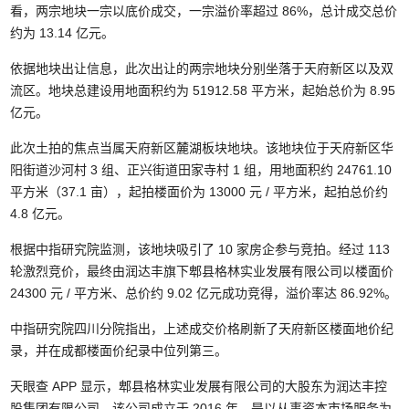
看，两宗地块一宗以底价成交，一宗溢价率超过 86%，总计成交总价
约为 13.14 亿元。
依据地块出让信息，此次出让的两宗地块分别坐落于天府新区以及双
流区。地块总建设用地面积约为 51912.58 平方米，起始总价为 8.95
亿元。
此次土拍的焦点当属天府新区麓湖板块地块。该地块位于天府新区华
阳街道沙河村 3 组、正兴街道田家寺村 1 组，用地面积约 24761.10
平方米（37.1 亩），起拍楼面价为 13000 元 / 平方米，起拍总价约
4.8 亿元。
根据中指研究院监测，该地块吸引了 10 家房企参与竞拍。经过 113
轮激烈竞价，最终由润达丰旗下郫县格林实业发展有限公司以楼面价
24300 元 / 平方米、总价约 9.02 亿元成功竞得，溢价率达 86.92%。
中指研究院四川分院指出，上述成交价格刷新了天府新区楼面地价纪
录，并在成都楼面价纪录中位列第三。
天眼查 APP 显示，郫县格林实业发展有限公司的大股东为润达丰控
股集团有限公司。该公司成立于 2016 年，是以从事资本市场服务为